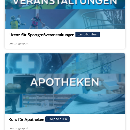
Mediziner:innen
Medizinische Ausnahmegenehmigung
Nahrungsergänzungsmittel und Ernährung
Empfohlen
Lizenz für Sportgroßveranstaltungen
Was ist Doping?
Leistungssport
Was sind die Rechte und Pflichten eines Athleten?
Was sind verbotene Substanzen und Methoden?
Wie läuft eine Dopingkontrolle ab?
Ärzt:innen
Ärztin
Empfohlen
Kurs für Apotheken
Leistungssport