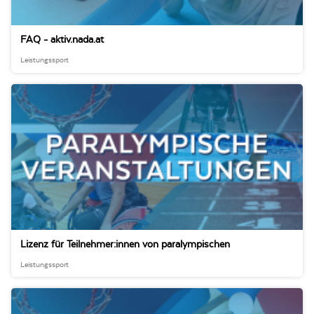
FAQ - aktiv.nada.at
Leistungssport
Lizenz für Teilnehmer:innen von paralympischen
Großveranstaltungen
Leistungssport