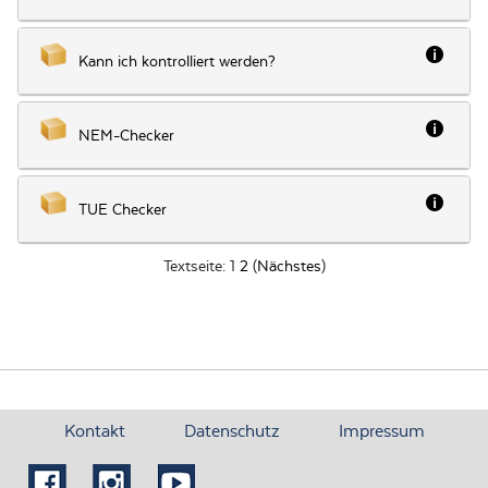
Besch
Kann ich kontrolliert werden?
Besch
NEM-Checker
Besch
TUE Checker
Textseite:
1
2
(
Nächstes
)
Kontakt
Datenschutz
Impressum