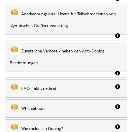
Anerkennungskurs: Lizenz für Teilnehmer:innen von
olympischen Großveranstaltung
Besch
Zusätzliche Verbote - neben den Anti-Doping
Bestimmungen
Besch
Besch
FAQ - aktiv.nada.at
Besch
Whereabouts
Besch
Wie melde ich Doping?