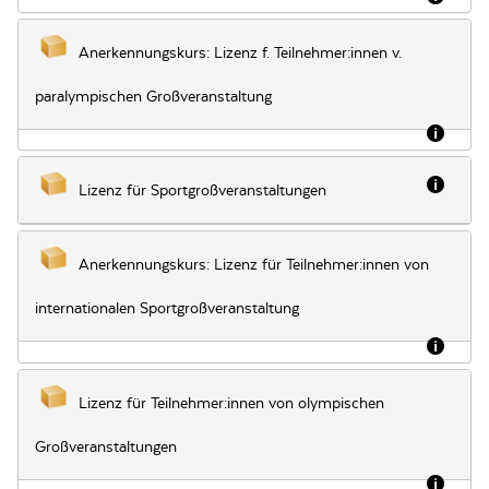
Anerkennungskurs: Lizenz f. Teilnehmer:innen v.
paralympischen Großveranstaltung
Besch
Besch
Lizenz für Sportgroßveranstaltungen
Anerkennungskurs: Lizenz für Teilnehmer:innen von
internationalen Sportgroßveranstaltung
Besch
Lizenz für Teilnehmer:innen von olympischen
Großveranstaltungen
Besch