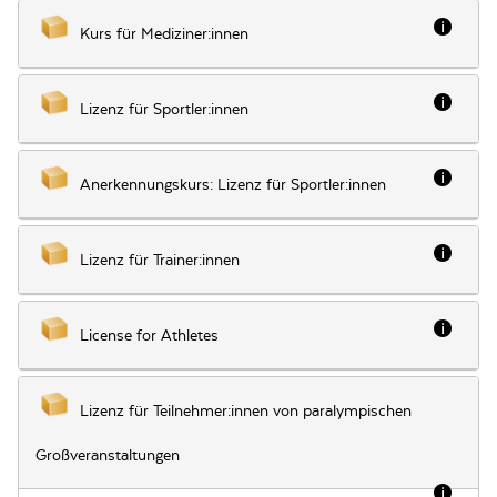
Besch
Kurs für Mediziner:innen
Besch
Lizenz für Sportler:innen
Besch
Anerkennungskurs: Lizenz für Sportler:innen
Besch
Lizenz für Trainer:innen
Besch
License for Athletes
Lizenz für Teilnehmer:innen von paralympischen
Großveranstaltungen
Besch