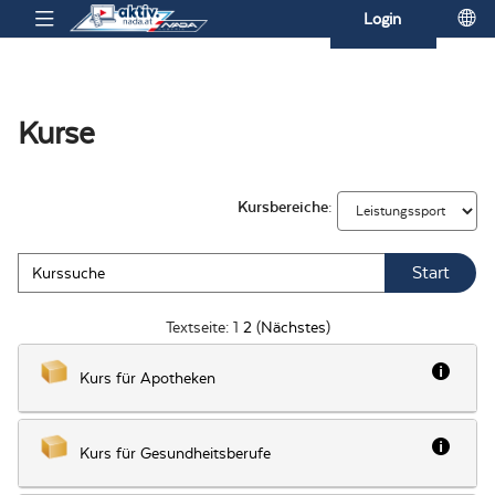
Zum
Navigation
Login
Sp
Hauptinhalt
überspringen
wechseln
Kurse
Kursbereiche:
Kurssuche
Start
Textseite:
1
2
(
Nächstes
)
Besch
Kurs für Apotheken
Besch
Kurs für Gesundheitsberufe